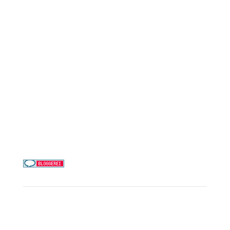
AIDA Cruises
Mein Schiff / TUI Cruises
MSC Cruises
Costa Kreuzfahrten
Alle Reedereien
Telefon & WhatsApp:
0156 78511674
Täglich 9–21 Uhr
Service