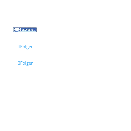
Jobs bei Cruisify
Reisebüro Waldkirch
Folgen
Folgen
Impressum
·
Datenschutz
·
AGB
· Cruisify.de
Hinweis: Einige Links auf dieser Seite sind Affiliate-
Links.
Wenn du darüber buchst, erhalten wir eine
Provision – für dich entstehen dadurch keine
Mehrkosten.