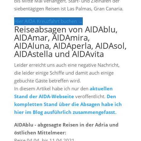
bis Mitte Mai verlängert. Start- und Zielhafen der
siebentägigen Reisen ist Las Palmas, Gran Canaria.
Hier AIDA Kreuzfahrt buchen →
Reiseabsagen von AIDAblu,
AIDAmar, AIDAmira,
AIDAluna, AIDAperla, AIDAsol,
AIDAstella und AIDAvita
Leider erreicht uns auch eine negative Nachricht,
die leider einige Schiffe und damit auch einige
gebuchte Gäste betreffen wird.
In diesem Artikel habe ich nur den
aktuellen
Stand der AIDA-Webseite
veröffentlicht.
Den
kompletten Stand über die Absagen habe ich
hier im Blog ausführlich zusammengefasst.
AIDAblu - abgesagte Reisen in der Adria und
östlichen Mittelmeer:
Reise 04.04. bis 11.04.2021