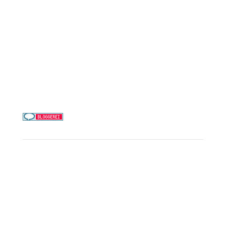
MSC Cruises
Costa Kreuzfahrten
Alle Reedereien
Telefon & WhatsApp:
0156 78511674
Täglich 9–21 Uhr
Service
Kreuzfahrt-Check
Persönliche Beratung