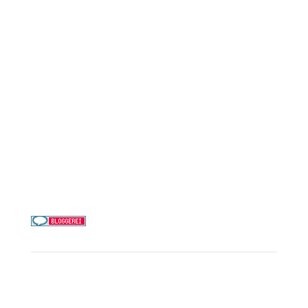
AIDA Cruises
Mein Schiff / TUI Cruises
MSC Cruises
Costa Kreuzfahrten
Alle Reedereien
Telefon & WhatsApp:
0156 78511674
Täglich 9–21 Uhr
Service