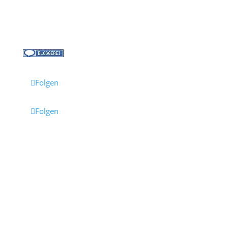
Jobs bei Cruisify
Reisebüro Waldkirch
Folgen
Folgen
Impressum
·
Datenschutz
·
AGB
· Cruisify.de
Hinweis: Einige Links auf dieser Seite sind Affiliate-
Links.
Wenn du darüber buchst, erhalten wir eine
Provision – für dich entstehen dadurch keine
Mehrkosten.