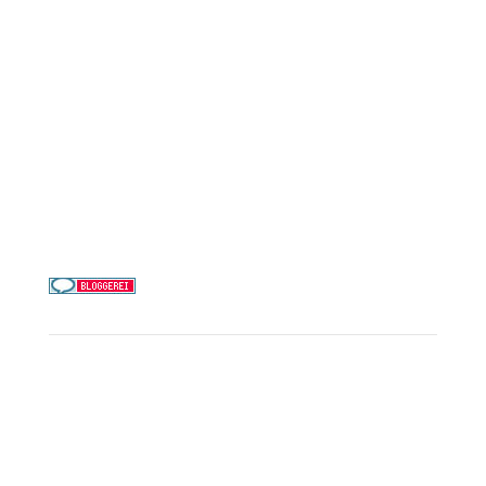
Mein Schiff / TUI Cruises
MSC Cruises
Costa Kreuzfahrten
Alle Reedereien
Telefon & WhatsApp:
0156 78511674
Täglich 9–21 Uhr
Service
Kreuzfahrt-Check