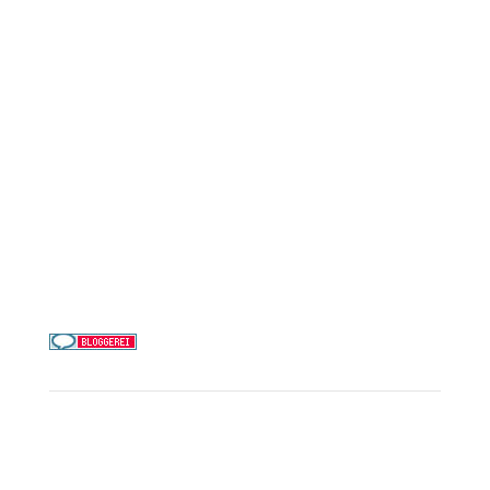
AIDA Cruises
Mein Schiff / TUI Cruises
MSC Cruises
Costa Kreuzfahrten
Alle Reedereien
Telefon & WhatsApp:
0156 78511674
Täglich 9–21 Uhr
Service