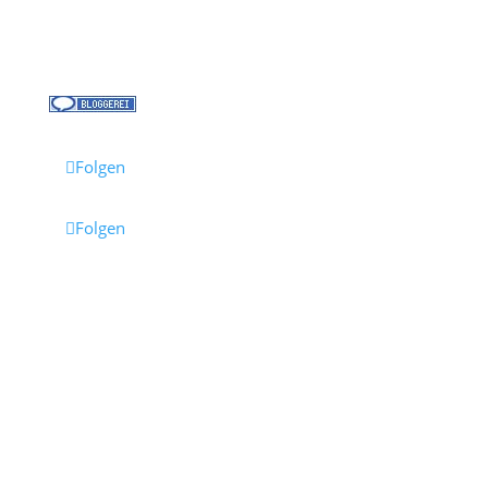
Jobs bei Cruisify
Reisebüro Waldkirch
Folgen
Folgen
Impressum
·
Datenschutz
·
AGB
· Cruisify.de
Hinweis: Einige Links auf dieser Seite sind Affiliate-
Links.
Wenn du darüber buchst, erhalten wir eine
Provision – für dich entstehen dadurch keine
Mehrkosten.