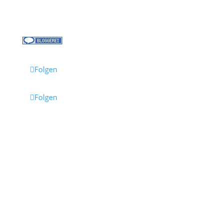
Reisebüro Waldkirch
Folgen
Folgen
Impressum
·
Datenschutz
·
AGB
· Cruisify.de
Hinweis: Einige Links auf dieser Seite sind Affiliate-
Links.
Wenn du darüber buchst, erhalten wir eine
Provision – für dich entstehen dadurch keine
Mehrkosten.