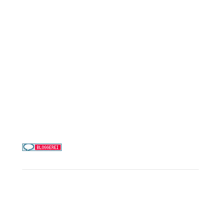
AIDA Cruises
Mein Schiff / TUI Cruises
MSC Cruises
Costa Kreuzfahrten
Alle Reedereien
Telefon & WhatsApp:
0156 78511674
Täglich 9–21 Uhr
Service