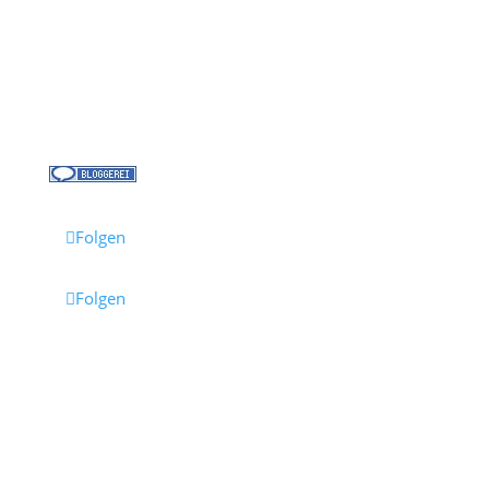
Kreuzfahrt-News
Kontakt
Jobs bei Cruisify
Reisebüro Waldkirch
Folgen
Folgen
Impressum
·
Datenschutz
·
AGB
· Cruisify.de
Hinweis: Einige Links auf dieser Seite sind Affiliate-
Links.
Wenn du darüber buchst, erhalten wir eine