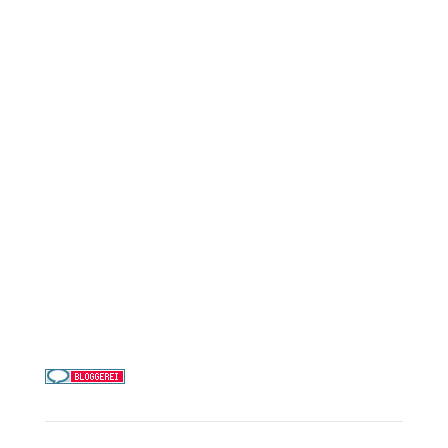
Reederei-Angebote
AIDA Cruises
Mein Schiff / TUI Cruises
MSC Cruises
Costa Kreuzfahrten
Alle Reedereien
Telefon & WhatsApp:
0156 78511674
Täglich 9–21 Uhr