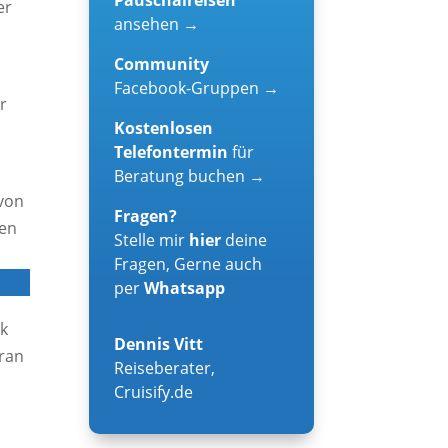
er
ansehen →
Community
Facebook-Gruppen →
r
Kostenlosen
Telefontermin
für
Beratung buchen →
 von
Fragen?
nen
Stelle mir
hier
deine
Fragen, Gerne auch
per
Whatsapp
nk
Dennis Vitt
aran
Reiseberater
,
Cruisify.de
: