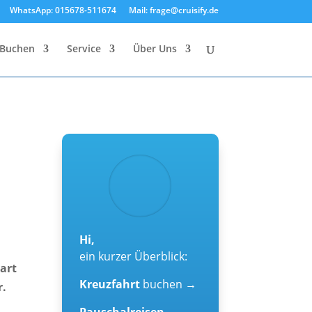
WhatsApp: 015678-511674
Mail: frage@cruisify.de
Buchen
Service
Über Uns
Hi,
ein kurzer Überblick:
art
Kreuzfahrt
buchen →
r.
Pauschalreisen