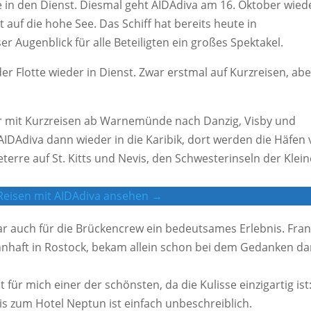
e in den Dienst. Diesmal geht AIDAdiva am 16. Oktober wied
auf die hohe See. Das Schiff hat bereits heute in
 Augenblick für alle Beteiligten ein großes Spektakel.
er Flotte wieder in Dienst. Zwar erstmal auf Kurzreisen, abe
r mit Kurzreisen ab Warnemünde nach Danzig, Visby und
IDAdiva dann wieder in die Karibik, dort werden die Häfen
terre auf St. Kitts und Nevis, den Schwesterinseln der Klei
 Reisen mit AIDAdiva ansehen →
ar auch für die Brückencrew ein bedeutsames Erlebnis. Fra
ohnhaft in Rostock, bekam allein schon bei dem Gedanken d
ür mich einer der schönsten, da die Kulisse einzigartig ist
s zum Hotel Neptun ist einfach unbeschreiblich.