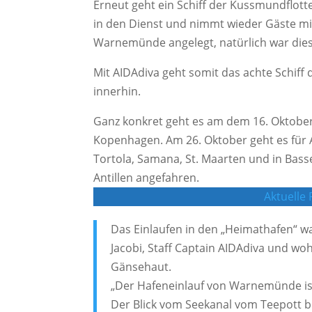
Erneut geht ein Schiff der Kussmundflott
in den Dienst und nimmt wieder Gäste mit 
Warnemünde angelegt, natürlich war dieser
Mit AIDAdiva geht somit das achte Schiff d
innerhin.
Ganz konkret geht es am dem 16. Oktobe
Kopenhagen. Am 26. Oktober geht es für A
Tortola, Samana, St. Maarten und in Basse
Antillen angefahren.
Aktuelle
Das Einlaufen in den „Heimathafen“ w
Jacobi, Staff Captain AIDAdiva und w
Gänsehaut.
„Der Hafeneinlauf von Warnemünde ist f
Der Blick vom Seekanal vom Teepott bi