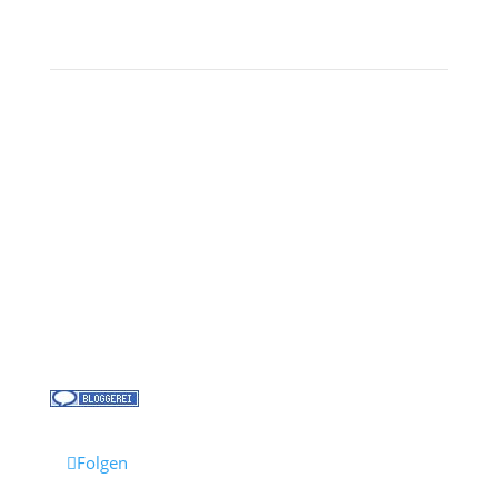
Landausflüge
Kontakt
Über uns
Kreuzfahrt-News
Kontakt
Jobs bei Cruisify
Reisebüro Waldkirch
Folgen