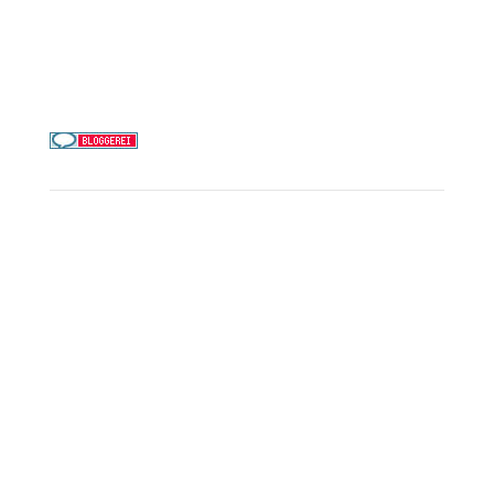
Telefon & WhatsApp:
0156 78511674
Täglich 9–21 Uhr
Service
Kreuzfahrt-Check
Persönliche Beratung
Preisalarm
PAYBACK Punkte sammeln
Corpor
ate B
enefits
Beratungstermin buchen