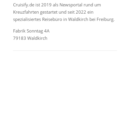
Cruisify.de ist 2019 als Newsportal rund um
Kreuzfahrten gestartet und seit 2022 ein
spezialisiertes Reisebüro in Waldkirch bei Freiburg.
Fabrik Sonntag 4A
79183 Waldkirch
Reederei-Angebote
AIDA Cruises
Mein Schiff / TUI Cruises
MSC Cruises
Costa Kreuzfahrten
Alle Reedereien