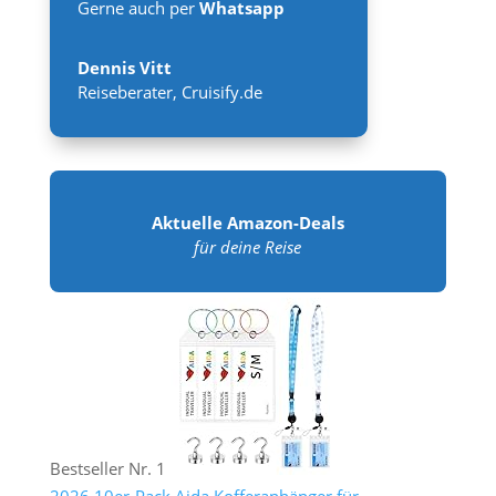
Gerne auch per
Whatsapp
Dennis Vitt
Reiseberater
,
Cruisify.de
Aktuelle Amazon-Deals
für deine Reise
Bestseller Nr. 1
2026 10er-Pack Aida Kofferanhänger für...