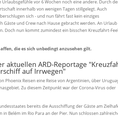
e Urlaubsgefühle vor 6 Wochen noch eine andere. Durch d
tschaft innerhalb von wenigen Tagen stillgelegt. Auch
erschlugen sich - und nun fährt fast kein einziges
och Gäste und Crew nach Hause gebracht werden. An Urlaub 
ken. Doch nun kommt zumindest ein bisschen Kreuzfahrt-Fee
ffen, die es sich unbedingt anzusehen gilt.
er aktuellen ARD-Reportage "Kreuzfa
rschiff auf Irrwegen"
von Phoenix Reisen eine Reise von Argentinien, über Urugua
onasgebiet. Zu diesem Zeitpunkt war der Corona-Virus oder
ndesstaates bereits die Ausschiffung der Gäste am Zielhaf
n in Belém im Rio Para an der Pier. Nun schlossen zahlreich