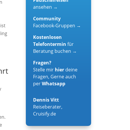
en
ansehen →
Community
Facebook-Gruppen →
ist
ling
Kostenlosen
Telefontermin
für
Beratung buchen →
Fragen?
hrt
Stelle mir
hier
deine
Fragen, Gerne auch
per
Whatsapp
y
Dennis Vitt
Reiseberater
,
Cruisify.de
en.
e