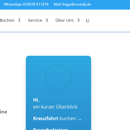
WhatsApp: 015678-511674
Mail: frage@cruisify.de
Buchen
Service
Über Uns
Hi,
ein kurzer Überblick:
ine
Kreuzfahrt
buchen →
Pauschalreisen