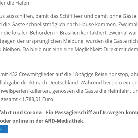
er die Häfen.
us ausschiffen, damit das Schiff leer und damit ohne Gäste
d die Gäste schnellstmöglich nach Hause kommen. Zweimal
die lokalen Behörden in Brasilien kontaktiert,
zweimal war
tgegen der ursprünglichen Meldung, wurden die Gäste nich
bleiben. Da bleib nur eine eine Möglichkeit: Direkt mit de
 mit 432 Crewmitglieder auf die 18-tägige Reise nonstop, o
abgabe direkt nach Deutschland. Während bei dem ein od
hweißperlen kullerten, genossen die Gäste die Heimfahrt u
sgesamt 41.788,01 Euro.
ahrt und Corona - Ein Passagierschiff auf Irrwegen ko
 oder online in der ARD-Mediathek.
ge →