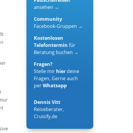
ansehen →
Community
Facebook-Gruppen →
lt
Kostenlosen
en
Telefontermin
für
Beratung buchen →
ner
Fragen?
Stelle mir
hier
deine
Fragen, Gerne auch
per
Whatsapp
i
 nur
Dennis Vitt
ht
Reiseberater
,
Cruisify.de
sive