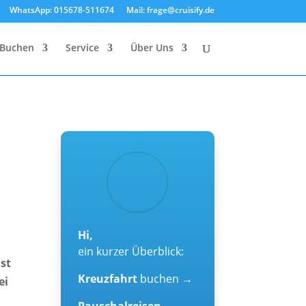
WhatsApp: 015678-511674
Mail: frage@cruisify.de
Buchen
Service
Über Uns
Hi,
ein kurzer Überblick:
ast
Kreuzfahrt
buchen →
ei
Pauschalreisen