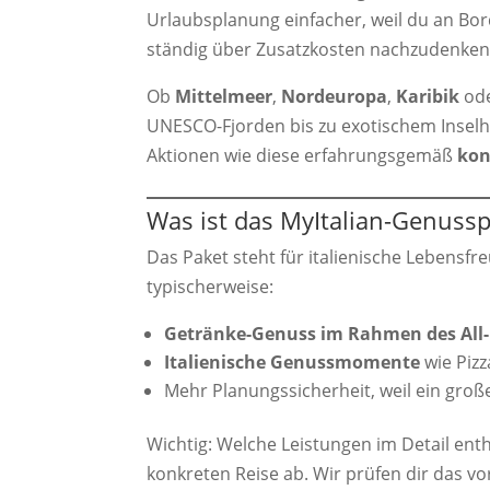
Urlaubsplanung einfacher, weil du an Bo
ständig über Zusatzkosten nachzudenken
Ob
Mittelmeer
,
Nordeuropa
,
Karibik
od
UNESCO-Fjorden bis zu exotischem Inselhop
Aktionen wie diese erfahrungsgemäß
kon
Was ist das MyItalian-Genuss
Das Paket steht für italienische Lebensfr
typischerweise:
Getränke-Genuss im Rahmen des All-I
Italienische Genussmomente
wie Pizz
Mehr Planungssicherheit, weil ein groß
Wichtig: Welche Leistungen im Detail ent
konkreten Reise ab. Wir prüfen dir das v