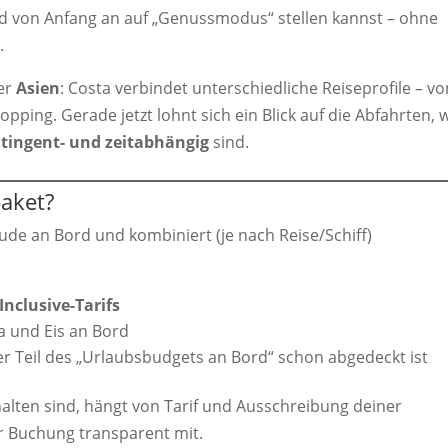
rd von Anfang an auf „Genussmodus“ stellen kannst – ohne
.
er
Asien
: Costa verbindet unterschiedliche Reiseprofile – vo
ping. Gerade jetzt lohnt sich ein Blick auf die Abfahrten, w
tingent- und zeitabhängig
sind.
paket?
eude an Bord und kombiniert (je nach Reise/Schiff)
nclusive-Tarifs
a und Eis an Bord
er Teil des „Urlaubsbudgets an Bord“ schon abgedeckt ist
halten sind, hängt von Tarif und Ausschreibung deiner
or Buchung transparent mit.