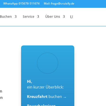
WhatsApp: 015678-511674
Mail: frage@cruisify.de
Buchen
Service
Über Uns
Hi,
ein kurzer Überblick:
en
Kreuzfahrt
buchen →
en
Pauschalreisen