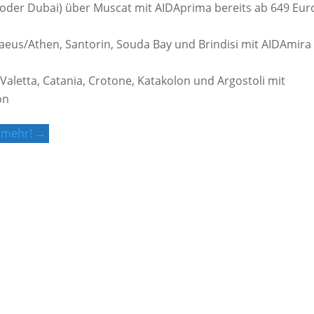
 oder Dubai) über Muscat mit AIDAprima bereits ab 649 Eur
aeus/Athen, Santorin, Souda Bay und Brindisi mit AIDAmira
Valetta, Catania, Crotone, Katakolon und Argostoli mit
on
le mehr! →