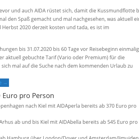
evor und auch AIDA rüstet sich, damit die Kussmundflotte 
r mal den Spaß gemacht und mal nachgesehen, was aktuell e
Herbst 2020 derzeit kosten und tada, es ist im
ngen bis 31.07.2020 bis 60 Tage vor Reisebeginn einmali
r aktuell gebuchte Tarif (Vario oder Premium) für die
um sich mal auf die Suche nach dem kommenden Urlaub zu
ge →
0 Euro pro Person
penhagen nach Kiel mit AIDAperla bereits ab 370 Euro pro
rhus ab und bis Kiel mit AIDAbella bereits ab 545 Euro pro
en ab Hamburg über London/Dover und Amsterdam/Ijmuiden