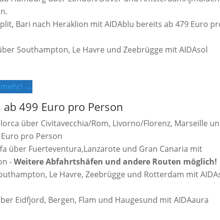
on.
lit, Bari nach Heraklion mit AIDAblu bereits ab 479 Euro pr
über Southampton, Le Havre und Zeebrügge mit AIDAsol
e mehr! →
s ab 499 Euro pro Person
lorca über Civitavecchia/Rom, Livorno/Florenz, Marseille u
9 Euro pro Person
fa über Fuerteventura,Lanzarote und Gran Canaria mit
on -
Weitere Abfahrtshäfen und andere Routen möglich!
outhampton, Le Havre, Zeebrügge und Rotterdam mit AIDA
er Eidfjord, Bergen, Flam und Haugesund mit AIDAaura