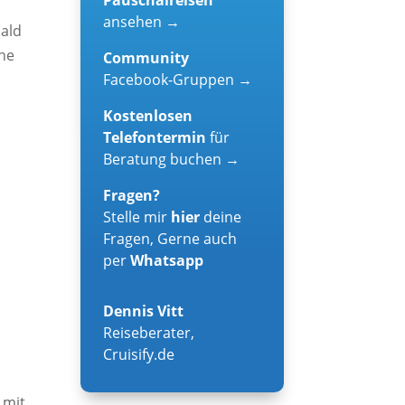
ansehen →
bald
ine
Community
Facebook-Gruppen →
Kostenlosen
Telefontermin
für
g
Beratung buchen →
Fragen?
Stelle mir
hier
deine
Fragen, Gerne auch
per
Whatsapp
Dennis Vitt
Reiseberater
,
Cruisify.de
 mit