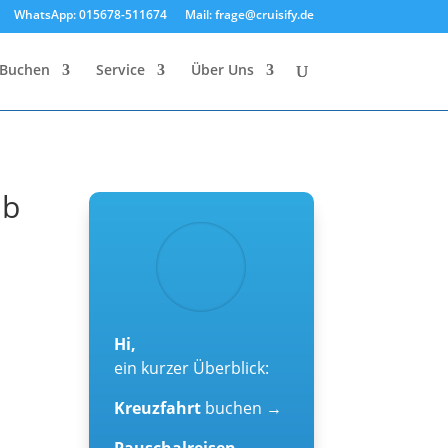
WhatsApp: 015678-511674
Mail: frage@cruisify.de
Buchen
Service
Über Uns
ab
Hi,
ein kurzer Überblick:
Kreuzfahrt
buchen →
Pauschalreisen