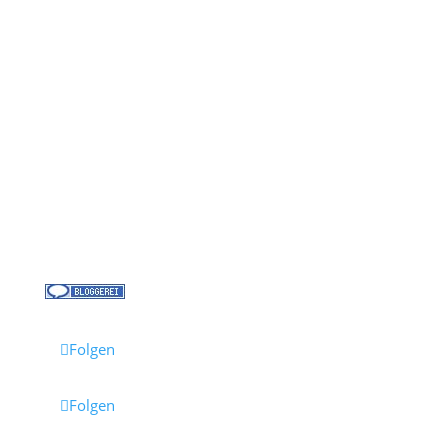
Kontakt
Über uns
Kreuzfahrt-News
Kontakt
Jobs bei Cruisify
Reisebüro Waldkirch
Folgen
Folgen