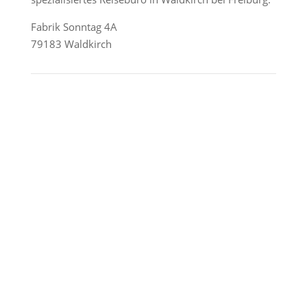
Fabrik Sonntag 4A
79183 Waldkirch
Reederei-Angebote
AIDA Cruises
Mein Schiff / TUI Cruises
MSC Cruises
Costa Kreuzfahrten
Alle Reedereien
Telefon & WhatsApp:
0156 78511674