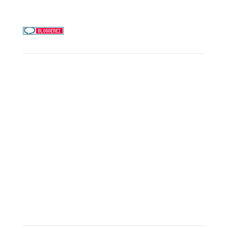
Täglich 9–21 Uhr
Service
Kreuzfahrt-Check
Persönliche Beratung
Preisalarm
PAYBACK Punkte sammeln
Corpor
ate B
enefits
Beratungstermin buchen
Landausflüge