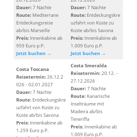
Dauer:
7 Nächte
Dauer:
7 Nächte
Route:
Mediterrane
Route:
Entdeckungskre
Entdeckungsreise
uzfahrt von Küste zu
ab/bis Marseille
Küste ab/bis Savona
Preis:
Innenkabine ab
Preis:
Innenkabine ab
959 Euro p.P.
1.009 Euro p.P.
Jetzt buchen →
Jetzt buchen →
Costa Smeralda
Costa Toscana
Reisetermin:
20.12. -
Reisetermin:
26.12.2
27.12.2026
026 - 02.01.2027
Dauer:
7 Nächte
Dauer:
7 Nächte
Route:
Kanarische
Route:
Entdeckungskre
Inselträume mit
uzfahrt von Küste zu
Madeira ab/bis
Küste ab/bis Savona
Teneriffa
Preis:
Innenkabine ab
Preis:
Innenkabine ab
1.259 Euro p.P.
1.009 Euro p.P.