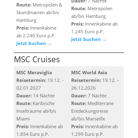
Dauer:
7 Nächte
Route:
Metropolen &
Route:
Metropolen
Skandinavien ab/bis
ab/bis Hamburg
Hamburg
Preis:
Innenkabine ab
Preis:
Innenkabine
1.245 Euro p.P.
ab
2.240 Euro p.P.
Jetzt buchen →
Jetzt buchen →
MSC Cruises
MSC Meraviglia
MSC World Asia
Reisetermin:
19.12. -
Reisetermin:
19.12. –
02.01.2027
26.12.2026
Dauer:
14 Nächte
Dauer:
7 Nächte
Route:
Karibische
Route:
Mediterrane
Inselträume ab/bis
Entdeckungsreise
Miami
ab/bis Marseille
Preis:
Innenkabine ab
Preis:
Innenkabine ab
1.854 Euro p.P.
1.299 Euro p.P.