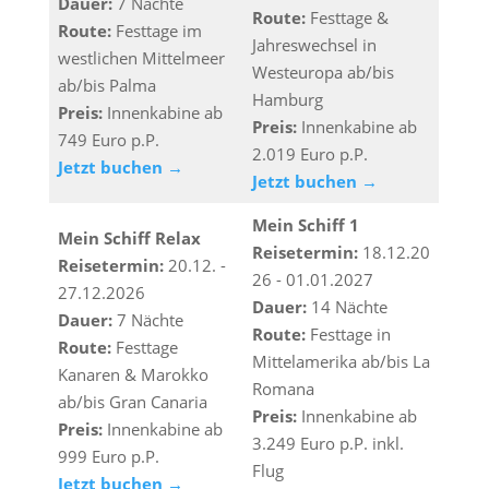
Dauer:
7 Nächte
Route:
Festtage &
Route:
Festtage im
Jahreswechsel in
westlichen Mittelmeer
Westeuropa ab/bis
ab/bis Palma
Hamburg
Preis:
Innenkabine ab
Preis:
Innenkabine ab
749 Euro p.P.
2.019 Euro p.P.
Jetzt buchen →
Jetzt buchen →
Mein Schiff 1
Mein Schiff Relax
Reisetermin:
18.12.20
Reisetermin:
20.12. -
26 - 01.01.2027
27.12.2026
Dauer:
14 Nächte
Dauer:
7 Nächte
Route:
Festtage in
Route:
Festtage
Mittelamerika ab/bis La
Kanaren & Marokko
Romana
ab/bis Gran Canaria
Preis:
Innenkabine ab
Preis:
Innenkabine ab
3.249 Euro p.P. inkl.
999 Euro p.P.
Flug
Jetzt buchen →