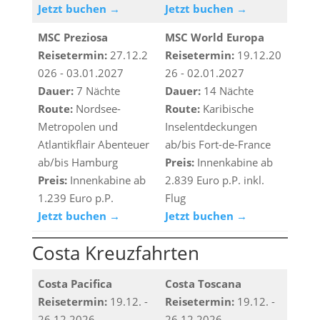
Jetzt buchen →
Jetzt buchen →
MSC Preziosa
MSC World Europa
Reisetermin:
27.12.2
Reisetermin:
19.12.20
026 - 03.01.2027
26 - 02.01.2027
Dauer:
7 Nächte
Dauer:
14 Nächte
Route:
Nordsee-
Route:
Karibische
Metropolen und
Inselentdeckungen
Atlantikflair Abenteuer
ab/bis Fort-de-France
ab/bis Hamburg
Preis:
Innenkabine ab
Preis:
Innenkabine ab
2.839 Euro p.P. inkl.
1.239 Euro p.P.
Flug
Jetzt buchen →
Jetzt buchen →
Costa Kreuzfahrten
Costa Pacifica
Costa Toscana
Reisetermin:
19.12. -
Reisetermin:
19.12. -
26.12.2026
26.12.2026