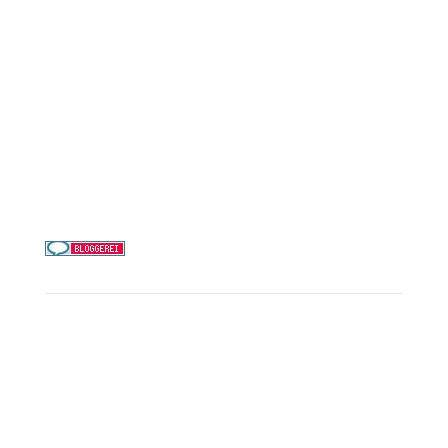
MSC Cruises
Costa Kreuzfahrten
Alle Reedereien
Telefon & WhatsApp:
0156 78511674
Täglich 9–21 Uhr
Service
Kreuzfahrt-Check
Persönliche Beratung