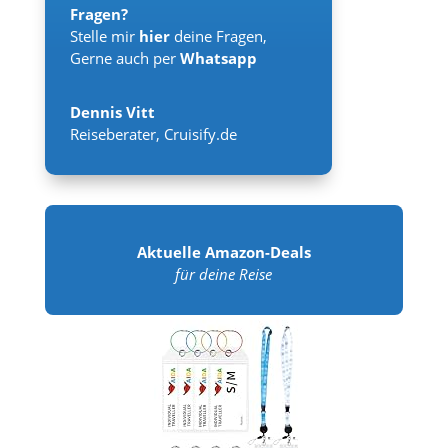
Fragen?
Stelle mir
hier
deine Fragen,
Gerne auch per
Whatsapp
Dennis Vitt
Reiseberater
,
Cruisify.de
Aktuelle Amazon-Deals
für deine Reise