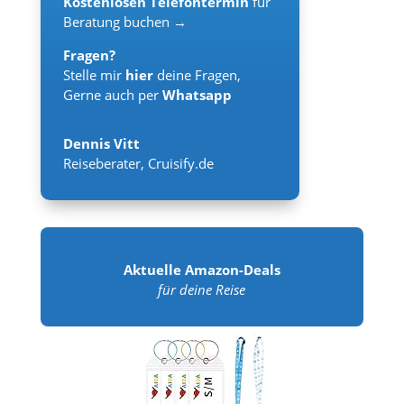
Kostenlosen Telefontermin
für
Beratung buchen →
Fragen?
Stelle mir
hier
deine Fragen,
Gerne auch per
Whatsapp
Dennis Vitt
Reiseberater
,
Cruisify.de
Aktuelle Amazon-Deals
für deine Reise