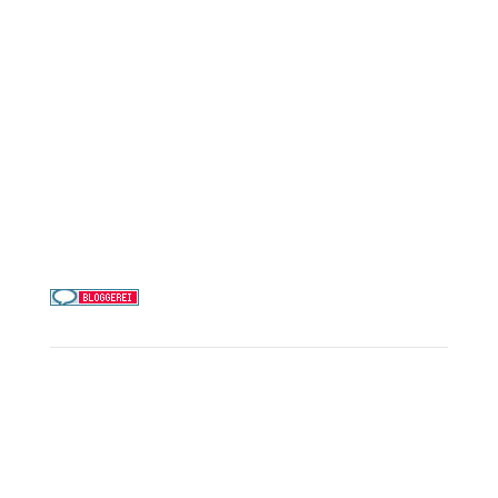
Mein Schiff / TUI Cruises
MSC Cruises
Costa Kreuzfahrten
Alle Reedereien
Telefon & WhatsApp:
0156 78511674
Täglich 9–21 Uhr
Service
Kreuzfahrt-Check