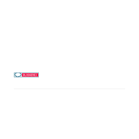
MSC Cruises
Costa Kreuzfahrten
Alle Reedereien
Telefon & WhatsApp:
0156 78511674
Täglich 9–21 Uhr
Service
Kreuzfahrt-Check
Persönliche Beratung