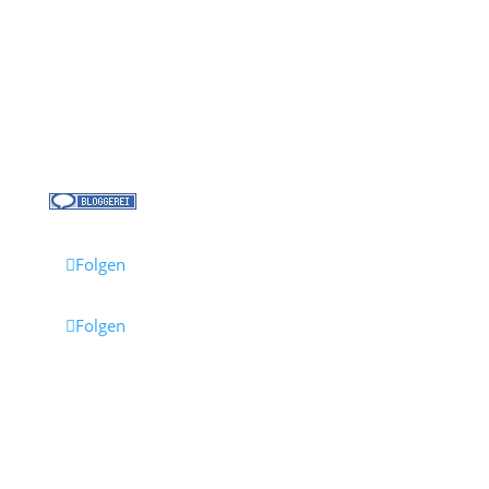
Über uns
Kreuzfahrt-News
Kontakt
Jobs bei Cruisify
Reisebüro Waldkirch
Folgen
Folgen
Impressum
·
Datenschutz
·
AGB
· Cruisify.de
Hinweis: Einige Links auf dieser Seite sind Affiliate-
Links.