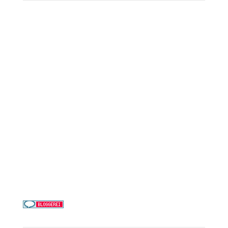
Reederei-Angebote
AIDA Cruises
Mein Schiff / TUI Cruises
MSC Cruises
Costa Kreuzfahrten
Alle Reedereien
Telefon & WhatsApp:
0156 78511674
Täglich 9–21 Uhr