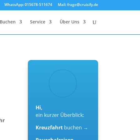
WhatsApp: 015678-511674
Mail: frage@cruisify.de
Buchen
Service
Über Uns
Hi,
ein kurzer Überblick:
hr
Kreuzfahrt
buchen →
Pauschalreisen