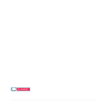
Reederei-Angebote
AIDA Cruises
Mein Schiff / TUI Cruises
MSC Cruises
Costa Kreuzfahrten
Alle Reedereien
Telefon & WhatsApp:
0156 78511674
Täglich 9–21 Uhr