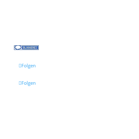
Kreuzfahrt-News
Kontakt
Jobs bei Cruisify
Reisebüro Waldkirch
Folgen
Folgen
Impressum
·
Datenschutz
·
AGB
· Cruisify.de
Hinweis: Einige Links auf dieser Seite sind Affiliate-
Links.
Wenn du darüber buchst, erhalten wir eine
Provision – für dich entstehen dadurch keine