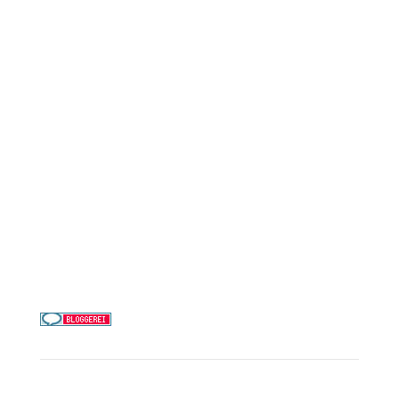
Reederei-Angebote
AIDA Cruises
Mein Schiff / TUI Cruises
MSC Cruises
Costa Kreuzfahrten
Alle Reedereien
Telefon & WhatsApp:
0156 78511674
Täglich 9–21 Uhr