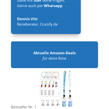
Stelle mir
hier
deine Fragen,
Gerne auch per
Whatsapp
Dennis Vitt
Reiseberater
,
Cruisify.de
Aktuelle Amazon-Deals
für deine Reise
Bestseller Nr. 1