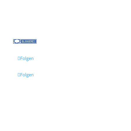
Kontakt
Jobs bei Cruisify
Reisebüro Waldkirch
Folgen
Folgen
Impressum
·
Datenschutz
·
AGB
· Cruisify.de
Hinweis: Einige Links auf dieser Seite sind Affiliate-
Links.
Wenn du darüber buchst, erhalten wir eine
Provision – für dich entstehen dadurch keine