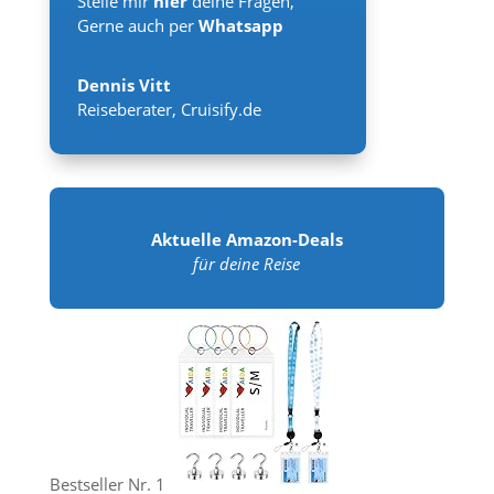
Stelle mir
hier
deine Fragen,
Gerne auch per
Whatsapp
Dennis Vitt
Reiseberater
,
Cruisify.de
Aktuelle Amazon-Deals
für deine Reise
Bestseller Nr. 1