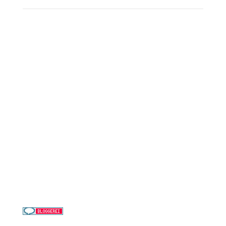
Reederei-Angebote
AIDA Cruises
Mein Schiff / TUI Cruises
MSC Cruises
Costa Kreuzfahrten
Alle Reedereien
Telefon & WhatsApp:
0156 78511674
Täglich 9–21 Uhr