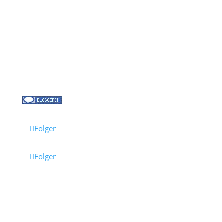
Über uns
Kreuzfahrt-News
Kontakt
Jobs bei Cruisify
Reisebüro Waldkirch
Folgen
Folgen
Impressum
·
Datenschutz
·
AGB
· Cruisify.de
Hinweis: Einige Links auf dieser Seite sind Affiliate-
Links.