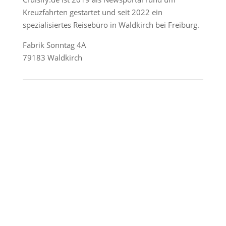
Kreuzfahrten gestartet und seit 2022 ein
spezialisiertes Reisebüro in Waldkirch bei Freiburg.
Fabrik Sonntag 4A
79183 Waldkirch
Reederei-Angebote
AIDA Cruises
Mein Schiff / TUI Cruises
MSC Cruises
Costa Kreuzfahrten
Alle Reedereien