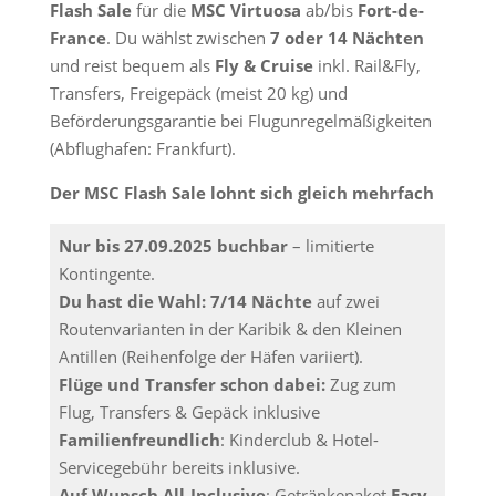
Flash Sale
für die
MSC Virtuosa
ab/bis
Fort-de-
France
. Du wählst zwischen
7 oder 14 Nächten
und reist bequem als
Fly & Cruise
inkl. Rail&Fly,
Transfers, Freigepäck (meist 20 kg) und
Beförderungsgarantie bei Flugunregelmäßigkeiten
(Abflughafen: Frankfurt).
Der MSC Flash Sale lohnt sich gleich mehrfach
Nur bis 27.09.2025 buchbar
– limitierte
Kontingente.
Du hast die Wahl: 7/14 Nächte
auf zwei
Routenvarianten in der Karibik & den Kleinen
Antillen (Reihenfolge der Häfen variiert).
Flüge und Transfer schon dabei:
Zug zum
Flug, Transfers & Gepäck inklusive
Familienfreundlich
: Kinderclub & Hotel-
Servicegebühr bereits inklusive.
Auf Wunsch All-Inclusive
: Getränkepaket
Easy