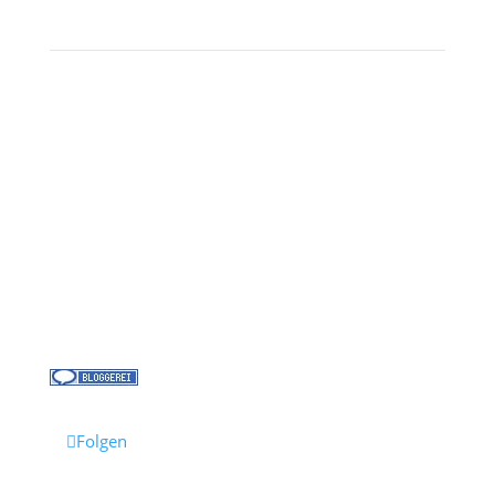
Kontakt
Über uns
Kreuzfahrt-News
Kontakt
Jobs bei Cruisify
Reisebüro Waldkirch
Folgen