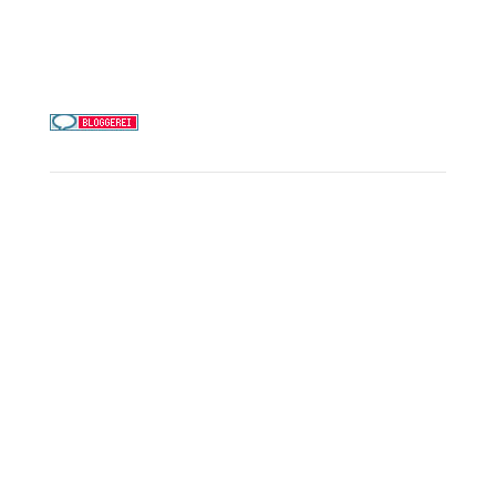
Telefon & WhatsApp:
0156 78511674
Täglich 9–21 Uhr
Service
Kreuzfahrt-Check
Persönliche Beratung
Preisalarm
PAYBACK Punkte sammeln
Corpor
ate B
enefits
Beratungstermin buchen
Landausflüge