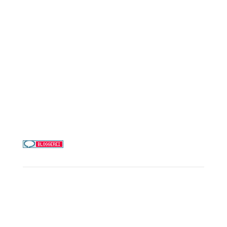
AIDA Cruises
Mein Schiff / TUI Cruises
MSC Cruises
Costa Kreuzfahrten
Alle Reedereien
Telefon & WhatsApp:
0156 78511674
Täglich 9–21 Uhr
Service