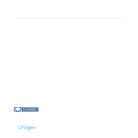
Landausflüge
Kontakt
Über uns
Kreuzfahrt-News
Kontakt
Jobs bei Cruisify
Reisebüro Waldkirch
Folgen