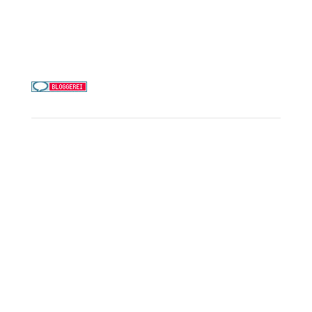
Telefon & WhatsApp:
0156 78511674
Täglich 9–21 Uhr
Service
Kreuzfahrt-Check
Persönliche Beratung
Preisalarm
PAYBACK Punkte sammeln
Corpor
ate B
enefits
Beratungstermin buchen