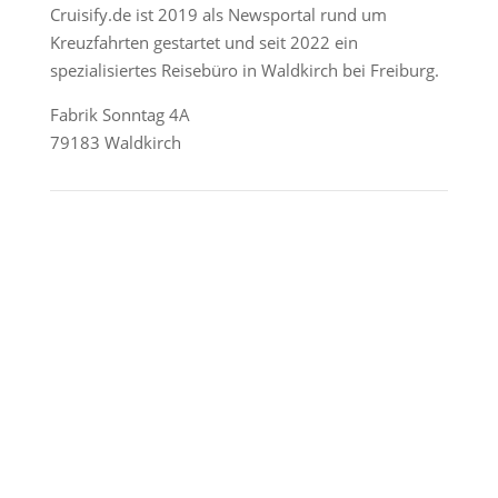
Cruisify.de ist 2019 als Newsportal rund um
Kreuzfahrten gestartet und seit 2022 ein
spezialisiertes Reisebüro in Waldkirch bei Freiburg.
Fabrik Sonntag 4A
79183 Waldkirch
Reederei-Angebote
AIDA Cruises
Mein Schiff / TUI Cruises
MSC Cruises
Costa Kreuzfahrten
Alle Reedereien