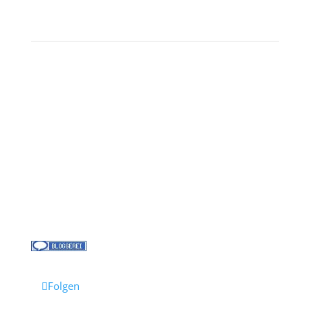
Landausflüge
Kontakt
Über uns
Kreuzfahrt-News
Kontakt
Jobs bei Cruisify
Reisebüro Waldkirch
Folgen