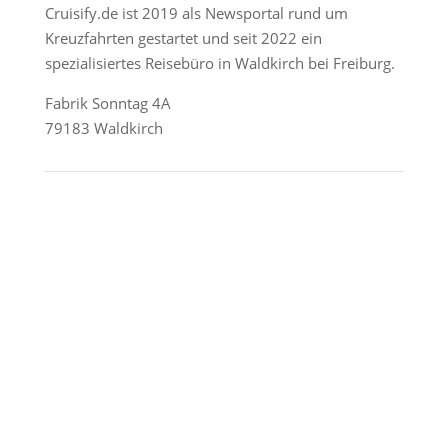
Cruisify.de ist 2019 als Newsportal rund um
Kreuzfahrten gestartet und seit 2022 ein
spezialisiertes Reisebüro in Waldkirch bei Freiburg.
Fabrik Sonntag 4A
79183 Waldkirch
Reederei-Angebote
AIDA Cruises
Mein Schiff / TUI Cruises
MSC Cruises
Costa Kreuzfahrten
Alle Reedereien