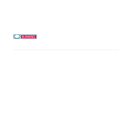
Telefon & WhatsApp:
0156 78511674
Täglich 9–21 Uhr
Service
Kreuzfahrt-Check
Persönliche Beratung
Preisalarm
PAYBACK Punkte sammeln
Corpor
ate B
enefits
Beratungstermin buchen