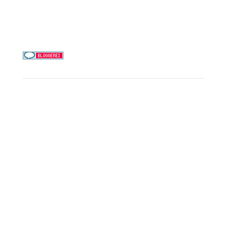
Telefon & WhatsApp:
0156 78511674
Täglich 9–21 Uhr
Service
Kreuzfahrt-Check
Persönliche Beratung
Preisalarm
PAYBACK Punkte sammeln
Corpor
ate B
enefits
Beratungstermin buchen
Landausflüge