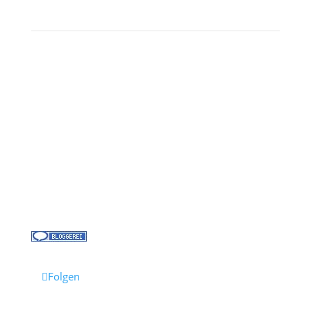
Kontakt
Über uns
Kreuzfahrt-News
Kontakt
Jobs bei Cruisify
Reisebüro Waldkirch
Folgen