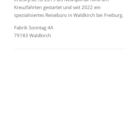
Kreuzfahrten gestartet und seit 2022 ein
spezialisiertes Reisebüro in Waldkirch bei Freiburg.
Fabrik Sonntag 4A
79183 Waldkirch
Reederei-Angebote
AIDA Cruises
Mein Schiff / TUI Cruises
MSC Cruises
Costa Kreuzfahrten
Alle Reedereien