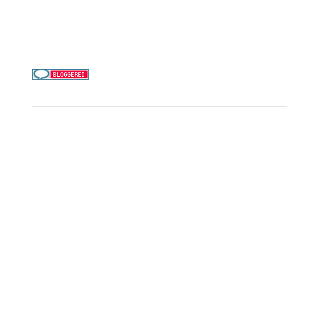
Telefon & WhatsApp:
0156 78511674
Täglich 9–21 Uhr
Service
Kreuzfahrt-Check
Persönliche Beratung
Preisalarm
PAYBACK Punkte sammeln
Corpor
ate B
enefits
Beratungstermin buchen
Landausflüge