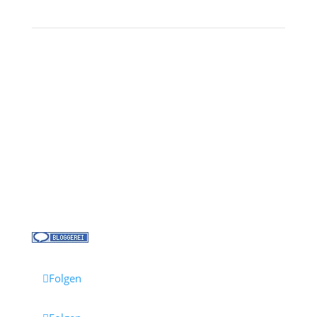
Kontakt
Über uns
Kreuzfahrt-News
Kontakt
Jobs bei Cruisify
Reisebüro Waldkirch
Folgen