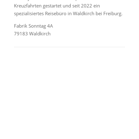
Kreuzfahrten gestartet und seit 2022 ein
spezialisiertes Reisebüro in Waldkirch bei Freiburg.
Fabrik Sonntag 4A
79183 Waldkirch
Reederei-Angebote
AIDA Cruises
Mein Schiff / TUI Cruises
MSC Cruises
Costa Kreuzfahrten
Alle Reedereien