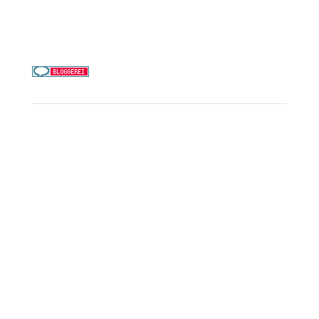
0156 78511674
Täglich 9–21 Uhr
Service
Kreuzfahrt-Check
Persönliche Beratung
Preisalarm
PAYBACK Punkte sammeln
Corpor
ate B
enefits
Beratungstermin buchen
Landausflüge