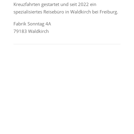
Kreuzfahrten gestartet und seit 2022 ein
spezialisiertes Reisebüro in Waldkirch bei Freiburg.
Fabrik Sonntag 4A
79183 Waldkirch
Reederei-Angebote
AIDA Cruises
Mein Schiff / TUI Cruises
MSC Cruises
Costa Kreuzfahrten
Alle Reedereien
Telefon & WhatsApp: