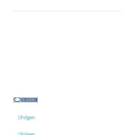
Kontakt
Über uns
Kreuzfahrt-News
Kontakt
Jobs bei Cruisify
Reisebüro Waldkirch
Folgen
Folgen