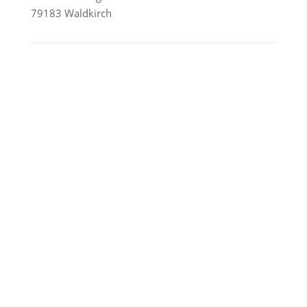
79183 Waldkirch
Reederei-Angebote
AIDA Cruises
Mein Schiff / TUI Cruises
MSC Cruises
Costa Kreuzfahrten
Alle Reedereien
Telefon & WhatsApp:
0156 78511674
Täglich 9–21 Uhr