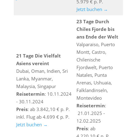
5.979 € p. P.
Jetzt buchen →
23 Tage Durch
Chiles Fjorde bis
ans Ende der Welt
Valparaiso, Puerto
Montt, Castro,
21 Tage Die Vielfalt
Chilenische
Asiens vereint
Fjordwelt, Puerto
Dubai, Oman, Indien, Sri
Natales, Punta
Lanka, Myanmar,
Arenas, Ushuaia,
Malaysia, Singapur
Falklandinseln,
Reisetermin
: 10.11.2024
Montevideo
- 30.11.2024
Reisetermin
:
Preis
: ab 3.842,10 € p. P.
21.01.2025 -
inkl. Flug ab 4.699 € p. P.
12.02.2025
Jetzt buchen →
Preis
: ab
4.220,10 € p. P.