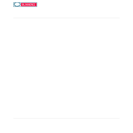
Service
Kreuzfahrt-Check
Persönliche Beratung
Preisalarm
PAYBACK Punkte sammeln
Corpor
ate B
enefits
Beratungstermin buchen
Landausflüge