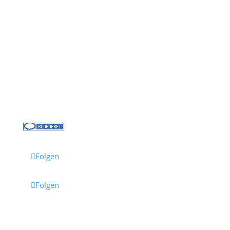
Kontakt
Über uns
Kreuzfahrt-News
Kontakt
Jobs bei Cruisify
Reisebüro Waldkirch
Folgen
Folgen
Impressum
·
Datenschutz
·
AGB
· Cruisify.de