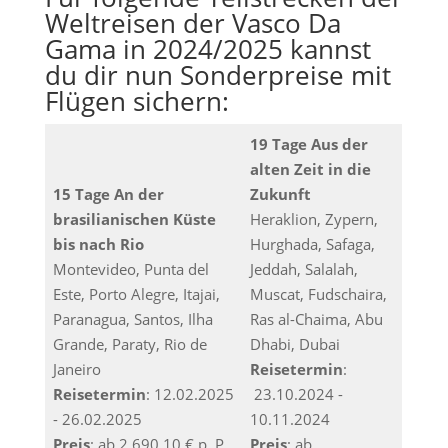
Weltreisen der Vasco Da
Gama in 2024/2025 kannst
du dir nun Sonderpreise mit
Flügen sichern:
19 Tage Aus der
alten Zeit in die
15 Tage An der
Zukunft
brasilianischen Küste
Heraklion, Zypern,
bis nach Rio
Hurghada, Safaga,
Montevideo, Punta del
Jeddah, Salalah,
Este, Porto Alegre, Itajai,
Muscat, Fudschaira,
Paranagua, Santos, Ilha
Ras al-Chaima, Abu
Grande, Paraty, Rio de
Dhabi, Dubai
Janeiro
Reisetermin
:
Reisetermin
: 12.02.2025
23.10.2024 -
- 26.02.2025
10.11.2024
Preis
: ab 2.690,10 € p. P.
Preis
: ab