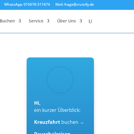
WhatsApp: 015678-511674
Mail: frage@cruisify.de
Buchen
Service
Über Uns
Hi,
ein kurzer Überblick:
Kreuzfahrt
buchen →
Pauschalreisen