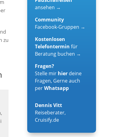
um
ansehen →
ber
Community
Facebook-Gruppen →
und
Kostenlosen
h zu
Telefontermin
für
Beratung buchen →
Fragen?
n
Stelle mir
hier
deine
:
Fragen, Gerne auch
per
Whatsapp
Dennis Vitt
Reiseberater
,
,
Cruisify.de
i