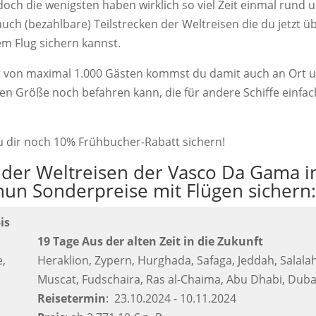
doch die wenigsten haben wirklich so viel Zeit einmal rund 
uch (bezahlbare) Teilstrecken der Weltreisen die du jetzt ü
em Flug sichern kannst.
t von maximal 1.000 Gästen kommst du damit auch an Ort 
inen Größe noch befahren kann, die für andere Schiffe einfac
u dir noch 10% Frühbucher-Rabatt sichern!
n der Weltreisen der Vasco Da Gama i
nun Sonderpreise mit Flügen sichern
is
19 Tage Aus der alten Zeit in die Zukunft
e,
Heraklion, Zypern, Hurghada, Safaga, Jeddah, Salalah
Muscat, Fudschaira, Ras al-Chaima, Abu Dhabi, Duba
Reisetermin
: 23.10.2024 - 10.11.2024