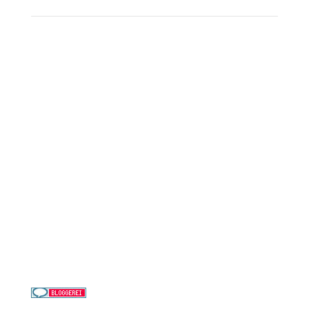
Reederei-Angebote
AIDA Cruises
Mein Schiff / TUI Cruises
MSC Cruises
Costa Kreuzfahrten
Alle Reedereien
Telefon & WhatsApp:
0156 78511674
Täglich 9–21 Uhr