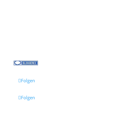
Über uns
Kreuzfahrt-News
Kontakt
Jobs bei Cruisify
Reisebüro Waldkirch
Folgen
Folgen
Impressum
·
Datenschutz
·
AGB
· Cruisify.de
Hinweis: Einige Links auf dieser Seite sind Affiliate-