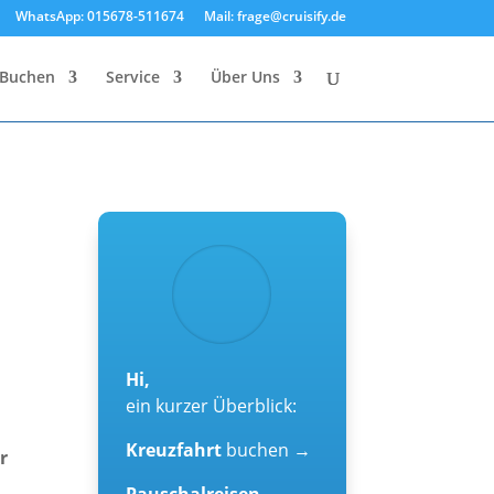
WhatsApp: 015678-511674
Mail: frage@cruisify.de
Buchen
Service
Über Uns
Hi,
ein kurzer Überblick:
Kreuzfahrt
buchen →
r
Pauschalreisen