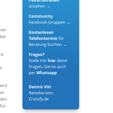
a
ansehen →
Community
Facebook-Gruppen →
hier
Kostenlosen
bei
Telefontermin
für
Beratung buchen →
ce
Fragen?
Stelle mir
hier
deine
Fragen, Gerne auch
er
per
Whatsapp
wird
Dennis Vitt
ian
Reiseberater
,
Cruisify.de
rden
 Für