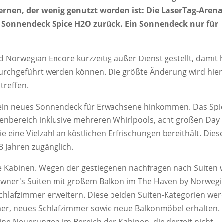
ernen, der wenig genutzt worden ist: Die LaserTag-Aren
 Sonnendeck Spice H2O zurück. Ein Sonnendeck nur für
Norwegian Encore kurzzeitig außer Dienst gestellt, damit 
urchgeführt werden können. Die größte Änderung wird hier
treffen.
rd ein neues Sonnendeck für Erwachsene hinkommen. Das Spi
ußenbereich inklusive mehreren Whirlpools, acht großen Day
e eine Vielzahl an köstlichen Erfrischungen bereithält. Dies
8 Jahren zugänglich.
Kabinen. Wegen der gestiegenen nachfragen nach Suiten 
Owner's Suiten mit großem Balkon im The Haven by Norweg
Schlafzimmer erweitern. Diese beiden Suiten-Kategorien we
er, neues Schlafzimmer sowie neue Balkonmöbel erhalten.
eine Neuerungen im Bereich der Kabinen, die derzeit nicht