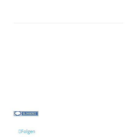
Landausflüge
Kontakt
Über uns
Kreuzfahrt-News
Kontakt
Jobs bei Cruisify
Reisebüro Waldkirch
Folgen