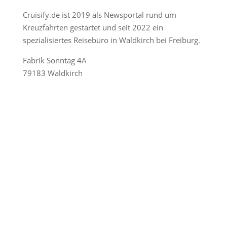
Cruisify.de ist 2019 als Newsportal rund um
Kreuzfahrten gestartet und seit 2022 ein
spezialisiertes Reisebüro in Waldkirch bei Freiburg.
Fabrik Sonntag 4A
79183 Waldkirch
Reederei-Angebote
AIDA Cruises
Mein Schiff / TUI Cruises
MSC Cruises
Costa Kreuzfahrten
Alle Reedereien