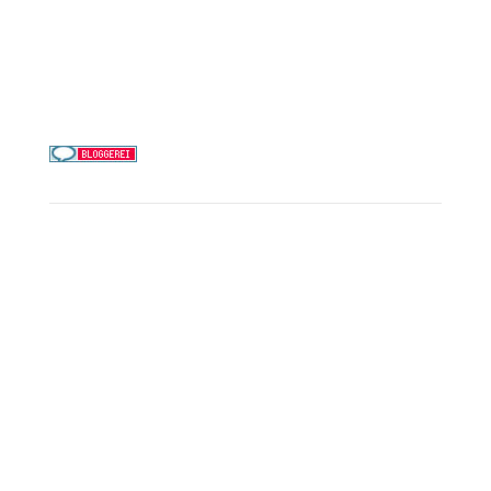
Telefon & WhatsApp:
0156 78511674
Täglich 9–21 Uhr
Service
Kreuzfahrt-Check
Persönliche Beratung
Preisalarm
PAYBACK Punkte sammeln
Corpor
ate B
enefits
Beratungstermin buchen