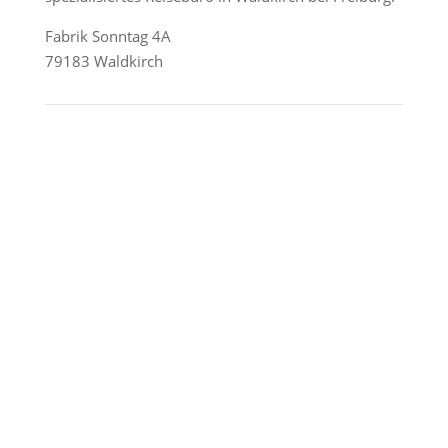
Fabrik Sonntag 4A
79183 Waldkirch
Reederei-Angebote
AIDA Cruises
Mein Schiff / TUI Cruises
MSC Cruises
Costa Kreuzfahrten
Alle Reedereien
Telefon & WhatsApp:
0156 78511674