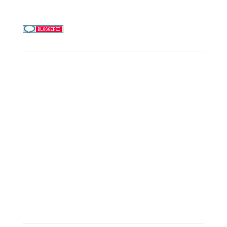
Täglich 9–21 Uhr
Service
Kreuzfahrt-Check
Persönliche Beratung
Preisalarm
PAYBACK Punkte sammeln
Corpor
ate B
enefits
Beratungstermin buchen
Landausflüge