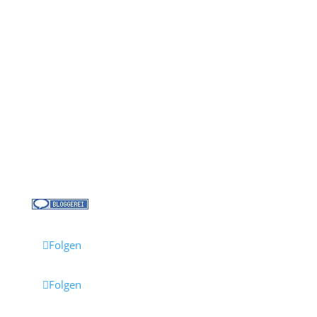
Kontakt
Über uns
Kreuzfahrt-News
Kontakt
Jobs bei Cruisify
Reisebüro Waldkirch
Folgen
Folgen