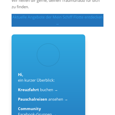
Wir helfen dir gerne, deinen Traumurlaub für dich
zu finden.
Aktuelle Angebote der Mein Schiff Flotte entdecken
→
Hi,
ein kurzer Überblick:
Kreuzfahrt
buchen →
Pauschalreisen
ansehen →
Community
Facebook-Gruppen →