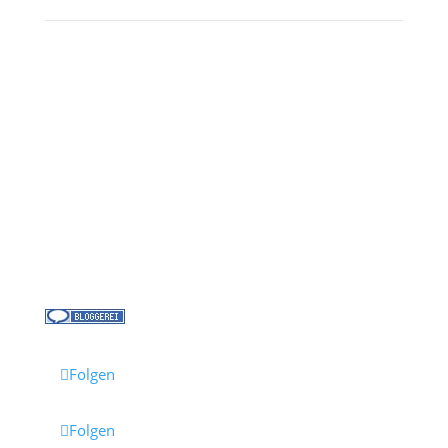
Kontakt
Über uns
Kreuzfahrt-News
Kontakt
Jobs bei Cruisify
Reisebüro Waldkirch
Folgen
Folgen