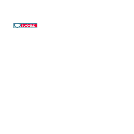
0156 78511674
Täglich 9–21 Uhr
Service
Kreuzfahrt-Check
Persönliche Beratung
Preisalarm
PAYBACK Punkte sammeln
Corpor
ate B
enefits
Beratungstermin buchen
Landausflüge