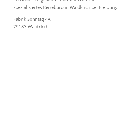
spezialisiertes Reisebüro in Waldkirch bei Freiburg.
Fabrik Sonntag 4A
79183 Waldkirch
Reederei-Angebote
AIDA Cruises
Mein Schiff / TUI Cruises
MSC Cruises
Costa Kreuzfahrten
Alle Reedereien
Telefon & WhatsApp: