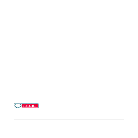
Reederei-Angebote
AIDA Cruises
Mein Schiff / TUI Cruises
MSC Cruises
Costa Kreuzfahrten
Alle Reedereien
Telefon & WhatsApp:
0156 78511674
Täglich 9–21 Uhr