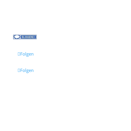
Kontakt
Jobs bei Cruisify
Reisebüro Waldkirch
Folgen
Folgen
Impressum
·
Datenschutz
·
AGB
· Cruisify.de
Hinweis: Einige Links auf dieser Seite sind Affiliate-
Links.
Wenn du darüber buchst, erhalten wir eine
Provision – für dich entstehen dadurch keine
Mehrkosten.