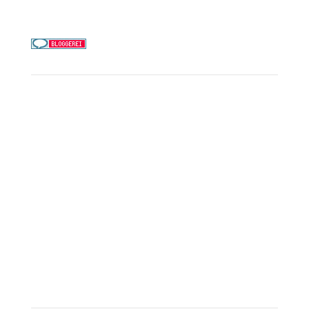
Täglich 9–21 Uhr
Service
Kreuzfahrt-Check
Persönliche Beratung
Preisalarm
PAYBACK Punkte sammeln
Corpor
ate B
enefits
Beratungstermin buchen
Landausflüge