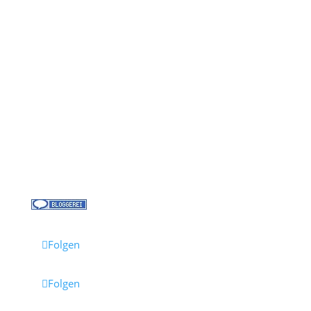
Kontakt
Über uns
Kreuzfahrt-News
Kontakt
Jobs bei Cruisify
Reisebüro Waldkirch
Folgen
Folgen