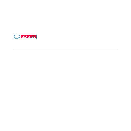
Telefon & WhatsApp:
0156 78511674
Täglich 9–21 Uhr
Service
Kreuzfahrt-Check
Persönliche Beratung
Preisalarm
PAYBACK Punkte sammeln
Corpor
ate B
enefits
Beratungstermin buchen