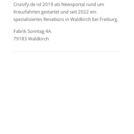
Cruisify.de ist 2019 als Newsportal rund um
Kreuzfahrten gestartet und seit 2022 ein
spezialisiertes Reisebüro in Waldkirch bei Freiburg.
Fabrik Sonntag 4A
79183 Waldkirch
Reederei-Angebote
AIDA Cruises
Mein Schiff / TUI Cruises
MSC Cruises
Costa Kreuzfahrten
Alle Reedereien