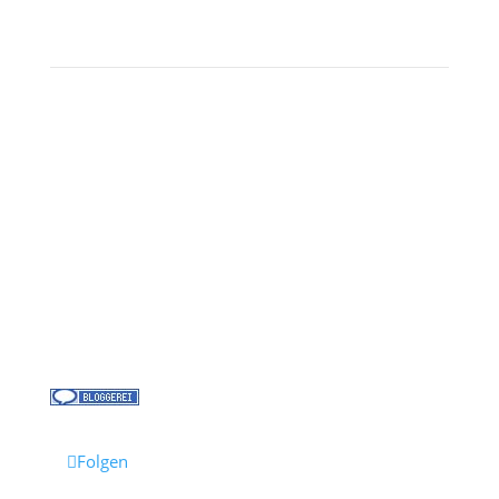
Landausflüge
Kontakt
Über uns
Kreuzfahrt-News
Kontakt
Jobs bei Cruisify
Reisebüro Waldkirch
Folgen