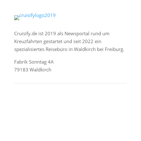
Cruisify.de ist 2019 als Newsportal rund um
Kreuzfahrten gestartet und seit 2022 ein
spezialisiertes Reisebüro in Waldkirch bei Freiburg.
Fabrik Sonntag 4A
79183 Waldkirch
Reederei-Angebote
AIDA Cruises
Mein Schiff / TUI Cruises
MSC Cruises