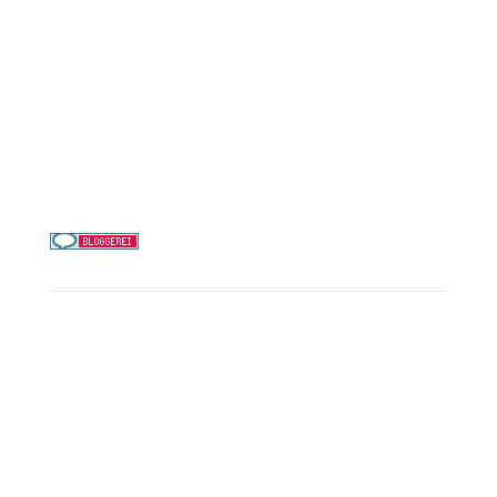
Costa Kreuzfahrten
Alle Reedereien
Telefon & WhatsApp:
0156 78511674
Täglich 9–21 Uhr
Service
Kreuzfahrt-Check
Persönliche Beratung
Preisalarm