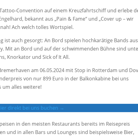
Tattoo-Convention auf einem Kreuzfahrtschiff und erlebe d
Engelhard, bekannt aus „Pain & Fame“ und „Cover up – wir
tnah! Ach welch tolles Wortspiel.
g ist auch gesorgt: An Bord spielen hochkarätige Bands au
ry. Mit an Bord und auf der schwimmenden Bühne sind unt
 Knorkator und Sick of It All.
 Bremerhaven am 06.05.2024 mit Stop in Rotterdam und Do
derpreis von nur 899 Euro in der Balkonkabine bei uns
 um alles weitere!
 hier direkt bei uns buchen →
 Speisen in den meisten Restaurants bereits im Reisepreis
en und in allen Bars und Lounges sind beispielsweise Bier,