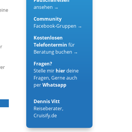
ansehen →
eine
Community
Facebook-Gruppen →
Kostenlosen
s
Telefontermin
für
er
Beratung buchen →
Fragen?
ver
Stelle mir
hier
deine
Fragen, Gerne auch
per
Whatsapp
Dennis Vitt
Reiseberater
,
Cruisify.de