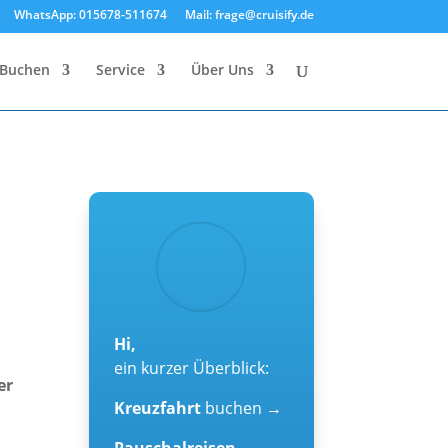
WhatsApp: 015678-511674
Mail: frage@cruisify.de
Buchen
Service
Über Uns
Hi,
ein kurzer Überblick:
er
Kreuzfahrt
buchen →
Pauschalreisen