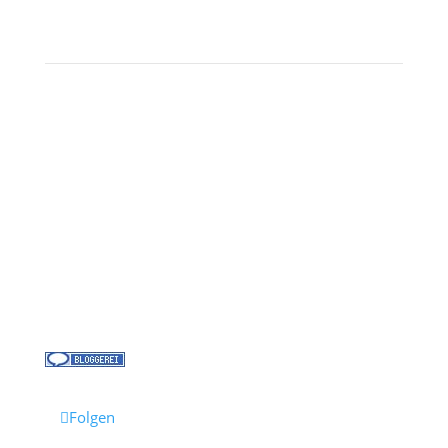
Landausflüge
Kontakt
Über uns
Kreuzfahrt-News
Kontakt
Jobs bei Cruisify
Reisebüro Waldkirch
Folgen