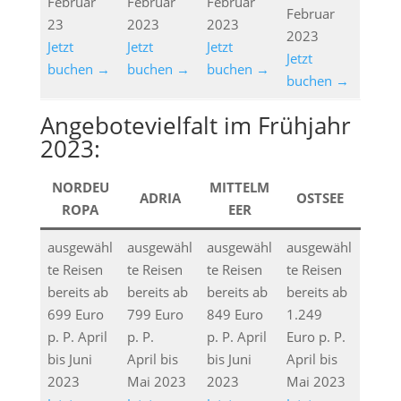
Februar
Februar
Februar
Februar
23
2023
2023
2023
Jetzt
Jetzt
Jetzt
Jetzt
buchen →
buchen →
buchen →
buchen →
Angebotevielfalt im Frühjahr
2023:
NORDEU
MITTELM
ADRIA
OSTSEE
ROPA
EER
ausgewähl
ausgewähl
ausgewähl
ausgewähl
te Reisen
te Reisen
te Reisen
te Reisen
bereits ab
bereits ab
bereits ab
bereits ab
699 Euro
799 Euro
849 Euro
1.249
p. P. April
p. P.
p. P. April
Euro p. P.
bis Juni
April bis
bis Juni
April bis
2023
Mai 2023
2023
Mai 2023