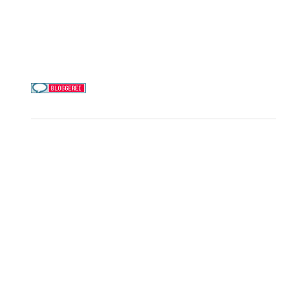
Telefon & WhatsApp:
0156 78511674
Täglich 9–21 Uhr
Service
Kreuzfahrt-Check
Persönliche Beratung
Preisalarm
PAYBACK Punkte sammeln
Corpor
ate B
enefits
Beratungstermin buchen