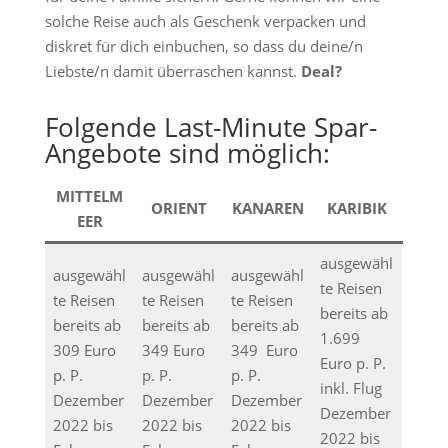
solche Reise auch als Geschenk verpacken und
diskret für dich einbuchen, so dass du deine/n
Liebste/n damit überraschen kannst.
Deal?
Folgende Last-Minute Spar-
Angebote sind möglich:
MITTELM
ORIENT
KANAREN
KARIBIK
EER
ausgewähl
ausgewähl
ausgewähl
ausgewähl
te Reisen
te Reisen
te Reisen
te Reisen
bereits ab
bereits ab
bereits ab
bereits ab
1.699
309 Euro
349 Euro
349 Euro
Euro p. P.
p. P.
p. P.
p. P.
inkl. Flug
Dezember
Dezember
Dezember
Dezember
2022 bis
2022 bis
2022 bis
2022 bis