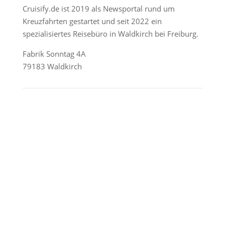
Cruisify.de ist 2019 als Newsportal rund um
Kreuzfahrten gestartet und seit 2022 ein
spezialisiertes Reisebüro in Waldkirch bei Freiburg.
Fabrik Sonntag 4A
79183 Waldkirch
Reederei-Angebote
AIDA Cruises
Mein Schiff / TUI Cruises
MSC Cruises
Costa Kreuzfahrten
Alle Reedereien