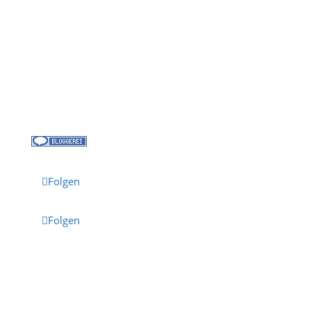
Über uns
Kreuzfahrt-News
Kontakt
Jobs bei Cruisify
Reisebüro Waldkirch
Folgen
Folgen
Impressum
·
Datenschutz
·
AGB
· Cruisify.de
Hinweis: Einige Links auf dieser Seite sind Affiliate-
Links.