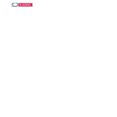
Service
Kreuzfahrt-Check
Persönliche Beratung
Preisalarm
PAYBACK Punkte sammeln
Corpor
ate B
enefits
Beratungstermin buchen
Landausflüge
Kontakt