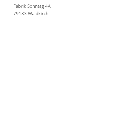
Fabrik Sonntag 4A
79183 Waldkirch
Reederei-Angebote
AIDA Cruises
Mein Schiff / TUI Cruises
MSC Cruises
Costa Kreuzfahrten
Alle Reedereien
Telefon & WhatsApp:
0156 78511674
Täglich 9–21 Uhr