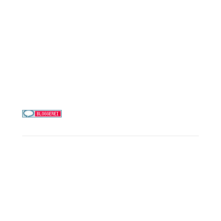
MSC Cruises
Costa Kreuzfahrten
Alle Reedereien
Telefon & WhatsApp:
0156 78511674
Täglich 9–21 Uhr
Service
Kreuzfahrt-Check
Persönliche Beratung