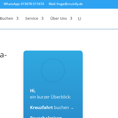
WhatsApp: 015678-511674
Mail: frage@cruisify.de
Buchen
Service
Über Uns
a-
Hi,
ein kurzer Überblick:
Kreuzfahrt
buchen →
Pauschalreisen