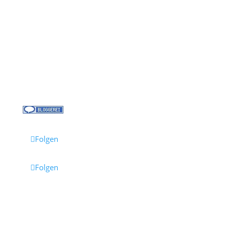
Über uns
Kreuzfahrt-News
Kontakt
Jobs bei Cruisify
Reisebüro Waldkirch
Folgen
Folgen
Impressum
·
Datenschutz
·
AGB
· Cruisify.de
Hinweis: Einige Links auf dieser Seite sind Affiliate-