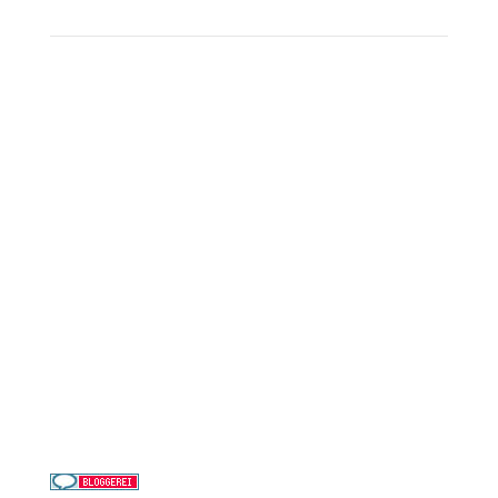
Reederei-Angebote
AIDA Cruises
Mein Schiff / TUI Cruises
MSC Cruises
Costa Kreuzfahrten
Alle Reedereien
Telefon & WhatsApp:
0156 78511674
Täglich 9–21 Uhr