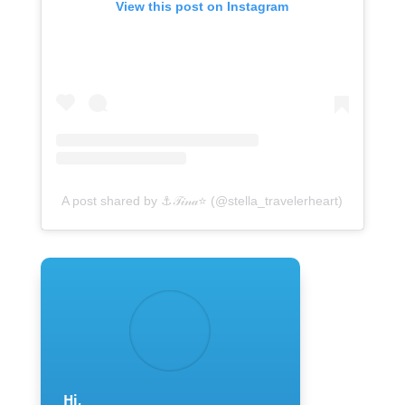
View this post on Instagram
A post shared by ⚓𝒯𝒾𝓃𝒶⭐ (@stella_travelerheart)
Hi,