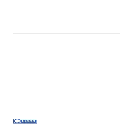
Corpor
ate B
enefits
Beratungstermin buchen
Landausflüge
Kontakt
Über uns
Kreuzfahrt-News
Kontakt
Jobs bei Cruisify
Reisebüro Waldkirch