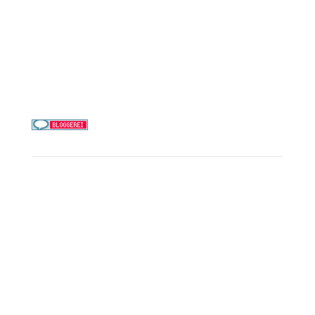
Alle Reedereien
Telefon & WhatsApp:
0156 78511674
Täglich 9–21 Uhr
Service
Kreuzfahrt-Check
Persönliche Beratung
Preisalarm
PAYBACK Punkte sammeln