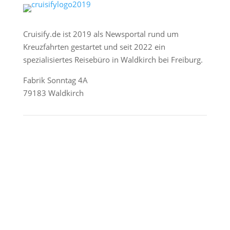
Cruisify.de ist 2019 als Newsportal rund um
Kreuzfahrten gestartet und seit 2022 ein
spezialisiertes Reisebüro in Waldkirch bei Freiburg.
Fabrik Sonntag 4A
79183 Waldkirch
Reederei-Angebote
AIDA Cruises
Mein Schiff / TUI Cruises
MSC Cruises
Costa Kreuzfahrten